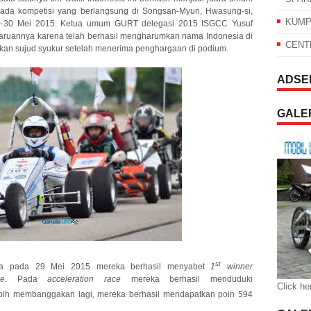
ada kompetisi yang berlangsung di Songsan-Myun, Hwasung-si,
KUMP
9—30 Mei 2015. Ketua umum GURT delegasi 2015 ISGCC Yusuf
aruannya karena telah berhasil mengharumkan nama Indonesia di
CENT
kukan sujud syukur setelah menerima penghargaan di podium.
ADSE
GALER
st
ama pada 29 Mei 2015 mereka berhasil menyabet
1
winner
ce
. Pada
acceleration race
mereka berhasil menduduki
Click he
ebih membanggakan lagi, mereka berhasil mendapatkan poin 594