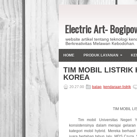
Electric Art- Bogip
website artikel tentang teknologi ken
Berkreativitas Melawan Kebodohan.
»
HOME
PRODUK LAYANAN
KE
TIM MOBIL LISTRIK
KOREA
20.27.00
balap
,
kendaraan listrik
TIM MOBIL L
Tim mobil Universitas Negeri
konsistensinya dalam merajai gelaran
kategori mobil hybrid. Mereka berhasil
juara bertahan tahun lalu, MDS Cruza. 