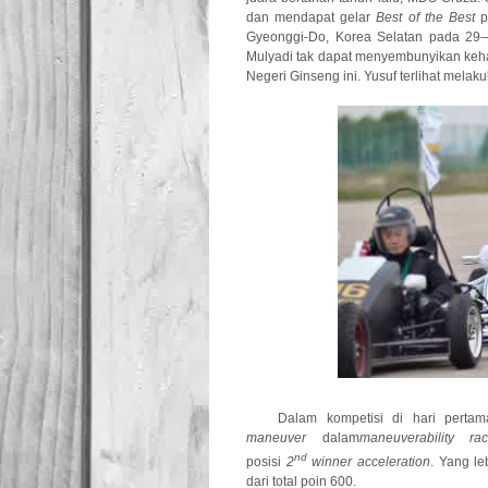
dan mendapat gelar
Best of the Best
p
Gyeonggi-Do, Korea Selatan pada 2
Mulyadi tak dapat menyembunyikan keh
Negeri Ginseng ini. Yusuf terlihat mela
Dalam kompetisi di hari pert
maneuver
dalam
maneuverability ra
nd
posisi
2
winner acceleration
. Yang l
dari total poin 600.