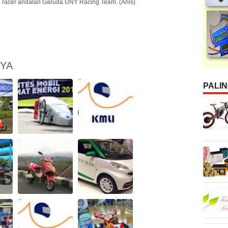
atu racer andalan Garuda UNY Racing Team. (Anis)
NYA
PALI