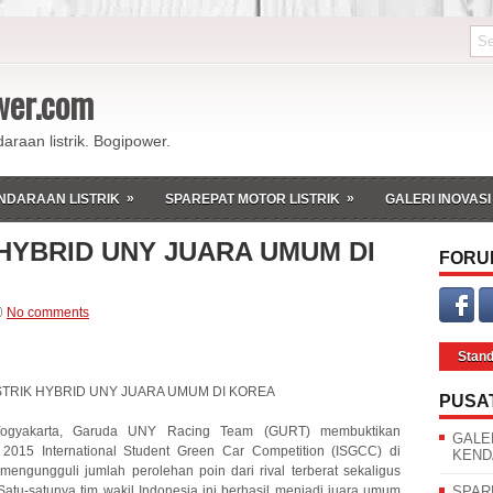
ower.com
daraan listrik. Bogipower.
»
»
NDARAAN LISTRIK
SPAREPAT MOTOR LISTRIK
GALERI INOVASI
 HYBRID UNY JUARA UMUM DI
FORU
No comments
Stan
ISTRIK HYBRID UNY JUARA UMUM DI KOREA
PUSA
 Yogyakarta, Garuda UNY Racing Team (GURT) membuktikan
GALE
 2015 International Student Green Car Competition (ISGCC) di
KEND
 mengungguli jumlah perolehan poin dari rival terberat sekaligus
Satu-satunya tim wakil Indonesia ini berhasil menjadi juara umum
SPAR