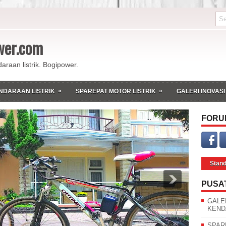
ower.com
daraan listrik. Bogipower.
»
»
NDARAAN LISTRIK
SPAREPAT MOTOR LISTRIK
GALERI INOVASI
FORU
Stan
PUSA
GALE
KEND
SPAR