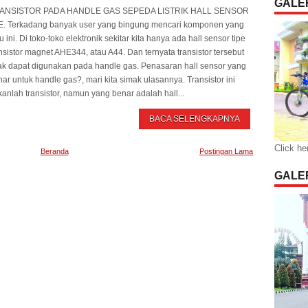
GALER
ANSISTOR PADA HANDLE GAS SEPEDA LISTRIK HALL SENSOR
E. Terkadang banyak user yang bingung mencari komponen yang
u ini. Di toko-toko elektronik sekitar kita hanya ada hall sensor tipe
nsistor magnet AHE344, atau A44. Dan ternyata transistor tersebut
dak dapat digunakan pada handle gas. Penasaran hall sensor yang
ar untuk handle gas?, mari kita simak ulasannya. Transistor ini
anlah transistor, namun yang benar adalah hall...
BACA SELENGKAPNYA
Click he
Beranda
Postingan Lama
GALER