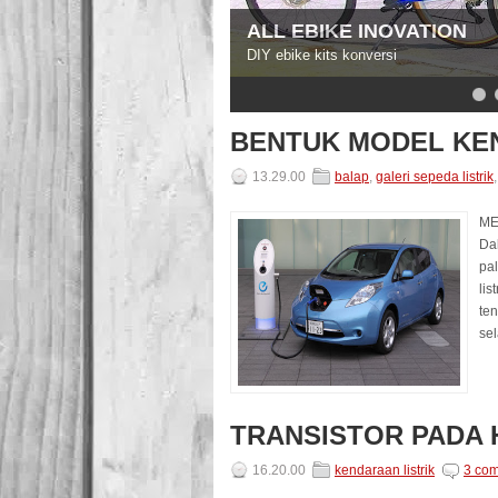
ALL EBIKE INOVATION
DIY ebike kits konversi
5
6
7
8
9
BENTUK MODEL KE
13.29.00
balap
,
galeri sepeda listrik
M
Dal
pa
lis
ten
sel
TRANSISTOR PADA 
16.20.00
kendaraan listrik
3 co