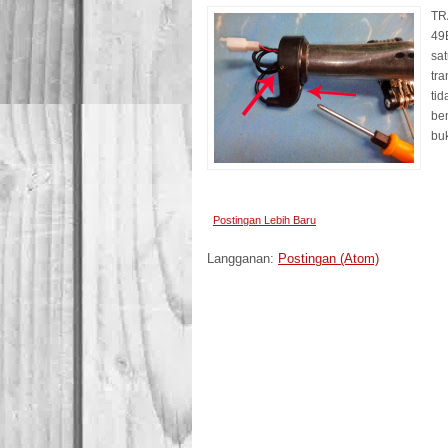
TR
49
sat
tra
ti
ben
buk
Postingan Lebih Baru
Langganan:
Postingan (Atom)