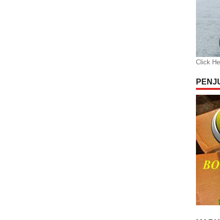
Click He
PENJ