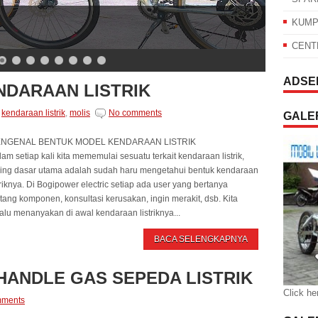
KUMP
CENT
ADSE
NDARAAN LISTRIK
,
kendaraan listrik
,
molis
No comments
GALER
ENGENAL BENTUK MODEL KENDARAAN LISTRIK
am setiap kali kita mememulai sesuatu terkait kendaraan listrik,
ling dasar utama adalah sudah haru mengetahui bentuk kendaraan
triknya. Di Bogipower electric setiap ada user yang bertanya
tang komponen, konsultasi kerusakan, ingin merakit, dsb. Kita
alu menanyakan di awal kendaraan listriknya...
BACA SELENGKAPNYA
HANDLE GAS SEPEDA LISTRIK
Click he
mments