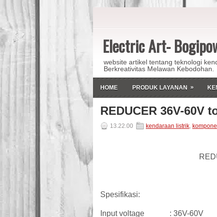
Electric Art- Bogip
website artikel tentang teknologi ken
Berkreativitas Melawan Kebodohan.
»
HOME
PRODUK LAYANAN
KE
REDUCER 36V-60V to
13.22.00
kendaraan listrik
,
kompone
REDU
Spesifikasi:
Input voltage : 36V-60V