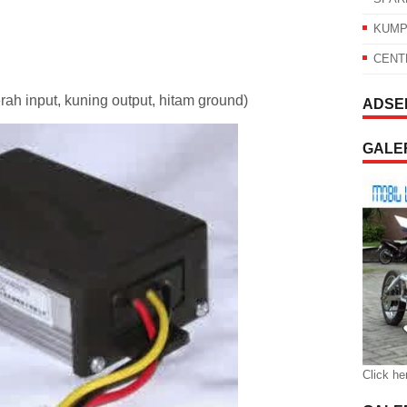
KUMP
CENT
 input, kuning output, hitam ground)
ADSE
GALER
Click he