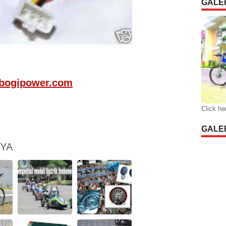
GALER
bogipower.com
Click he
GALER
NYA