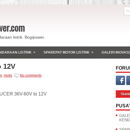
ower.com
daraan listrik. Bogipower.
»
»
NDARAAN LISTRIK
SPAREPAT MOTOR LISTRIK
GALERI INOVASI
 12V
FORU
n
,
molis
No comments
CER 36V-60V to 12V
Stan
PUSA
GALE
KEND
SPAR