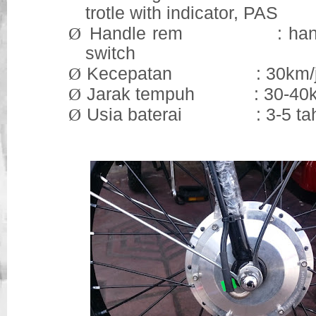
trotle with indicator, PAS
Ø
Handle rem : handle
switch
Ø
Kecepatan : 30km/
Ø
Jarak tempuh : 30-40
Ø
Usia baterai : 3-5 ta