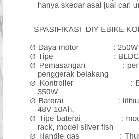
hanya skedar asal jual cari 
SPASIFIKASI DIY EBIKE KONV
Ø
Daya motor : 250W 
Ø
Tipe : BLDC gear
Ø
Pemasangan : pengge
penggerak belakang
Ø
Kontroller : BLDC
350W
Ø
Baterai : lithium i
48V 10Ah,
Ø
Tipe baterai : model 
rack, model silver fish
Ø
Handle gas : Thumb t