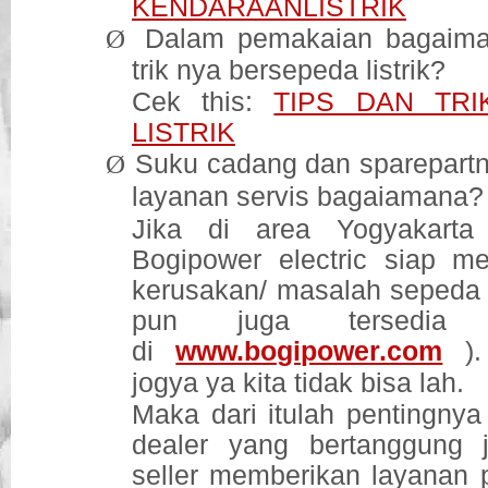
KENDARAANLISTRIK
Ø
Dalam pemakaian bagaiman
trik nya bersepeda listrik?
Cek this:
TIPS DAN TR
LISTRIK
Ø
Suku cadang dan sparepart
layanan servis bagaiamana?
Jika di area Yogyakarta
Bogipower electric siap me
kerusakan/ masalah sepeda li
pun juga tersedia (
di
www.bogipower.com
).
jogya ya kita tidak bisa lah.
Maka dari itulah pentingnya 
dealer yang bertanggung j
seller memberikan layanan p