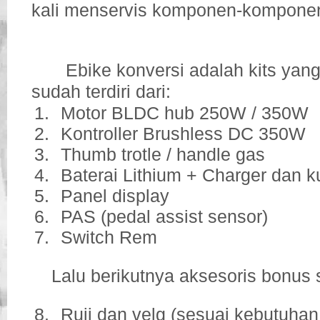
kali menservis komponen-komponen 
Ebike konversi adalah kits ya
sudah terdiri dari:
1.
Motor BLDC hub 250W / 350W
2.
Kontroller Brushless DC 350W
3.
Thumb trotle / handle gas
4.
Baterai Lithium + Charger dan k
5.
Panel display
6.
PAS (pedal assist sensor)
7.
Switch Rem
Lalu berikutnya aksesoris bonus s
8.
Ruji dan velg (sesuai kebutuhan