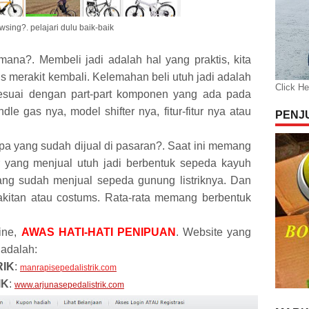
owsing?. pelajari dulu baik-baik
imana?. Membeli jadi adalah hal yang praktis, kita
s merakit kembali. Kelemahan beli utuh jadi adalah
Click He
sesuai dengan part-part komponen yang ada pada
dle gas nya, model shifter nya, fitur-fitur nya atau
PENJ
apa yang sudah dijual di pasaran?. Saat ini memang
r yang menjual utuh jadi berbentuk sepeda kayuh
yang sudah menjual sepeda gunung listriknya. Dan
kitan atau costums. Rata-rata memang berbentuk
:
line,
AWAS HATI-HATI PENIPUAN
. Website yang
adalah:
RIK
:
manrapisepedalistrik.com
IK
:
www.arjunasepedalistrik.com