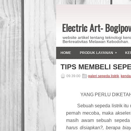
Electric Art- Bogip
website artikel tentang teknologi ken
Berkreativitas Melawan Kebodohan.
»
HOME
PRODUK LAYANAN
KE
TIPS MEMBELI SEPE
09.39.00
galeri sepeda listrik
,
kendar
YANG PERLU DIKETAH
Sebuah sepeda listrik i
pernah mecoba, maka akseler
masih awam sebuah sepeda 
harus disiapkan?, berapa bi