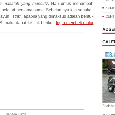
le masalah yang muncul?
. Nah untuk menambah
KUMP
 pelajari bersama-sama. Sebelumnya kita sepakati
kayuh listrik”, apabila yang dimaksud adalah bentuk
CENT
S, maka dapat ke link berikut:
Ingin membeli motor
ADSE
GALER
Click he
Sepeda Listrik