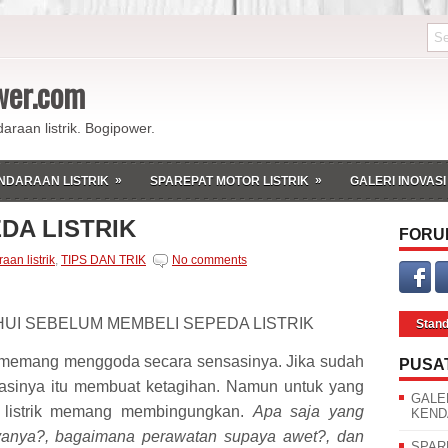
ower.com
daraan listrik. Bogipower.
»
»
NDARAAN LISTRIK
SPAREPAT MOTOR LISTRIK
GALERI INOVASI
DA LISTRIK
FORU
aan listrik
,
TIPS DAN TRIK
No comments
UI SEBELUM MEMBELI SEPEDA LISTRIK
Stan
tu memang menggoda secara sensasinya. Jika sudah
PUSA
asinya itu membuat ketagihan. Namun untuk yang
GALE
listrik memang membingungkan.
Apa saja yang
KEND
ayanya?, bagaimana perawatan supaya awet?, dan
SPAR