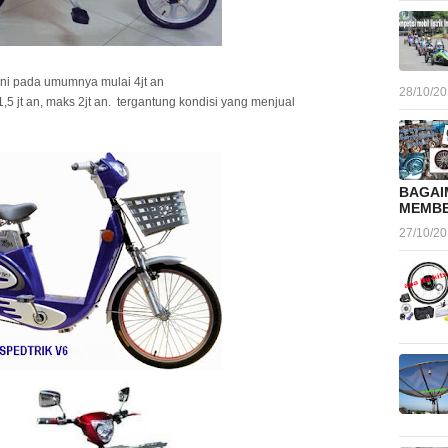
ini pada umumnya mulai 4jt an
28/10/2
1,5 jt an, maks 2jt an. tergantung kondisi yang menjual
BAGAI
MEMBE
27/10/2