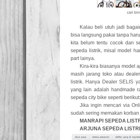
cari br
Kalau beli utuh jadi baga
bisa langsung pakai tanpa haru
kita belum tentu cocok dan 
sepeda listrik, misal model han
part lainya.
Kira-kira biasanya model 
masih jarang toko atau deale
listrik. Hanya Dealer SELIS 
yang lain adalah handmade ra
sepeda city bike seperti berikut
Jika ingin mencari via On
sudah sering memakan korban 
MANRAPI SEPEDA LIST
ARJUNA SEPEDA LISTR