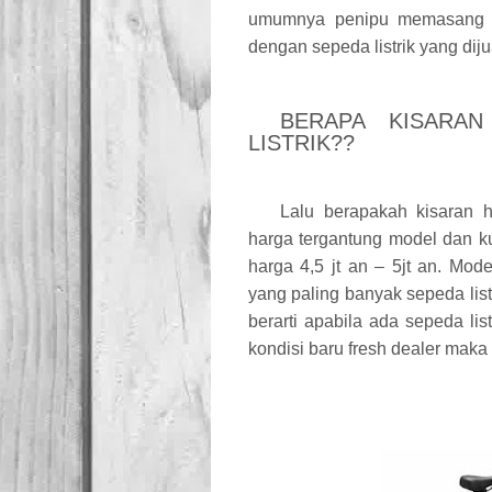
umumnya penipu memasang ha
dengan sepeda listrik yang dij
BERAPA KISARA
LISTRIK??
Lalu berapakah kisaran h
harga tergantung model dan ku
harga 4,5 jt an – 5jt an. Mod
yang paling banyak sepeda listr
berarti apabila ada sepeda lis
kondisi baru fresh dealer maka